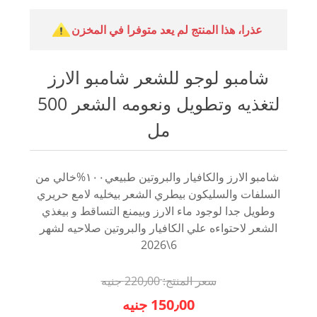
عذرا، هذا المنتج لم يعد متوفرا في المخزن
شامبو لوجو للشعر شامبو الارز
لتغذيه وتطويل ونعومه الشعر 500
مل
⁩ شامبو الارز والكافيار والبروتين طبيعي١٠٠%خالي من
السلفات والسليكون بيطري الشعر بيخليه لامع حريري
وطويل جدا لوجود ماء الارز وبيمنع التساقط و بيغذي
الشعر لاحتواءه علي الكافيار والبروتين صلاحيه لشهر
6\2026
سعر المنتج:
220٫00 جنيه
150٫00 جنيه