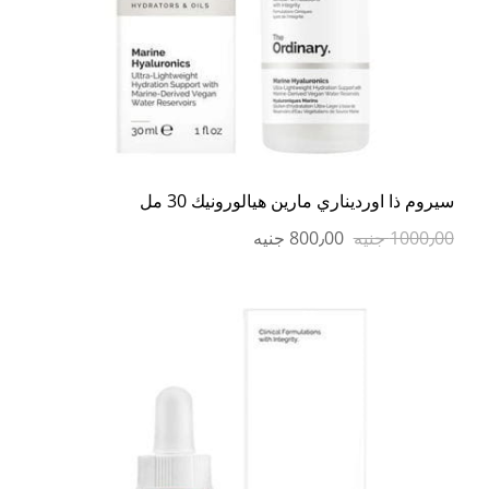
سيروم ذا اورديناري مارين هيالورونيك 30 مل
1000٫00 جنيه
800٫00 جنيه