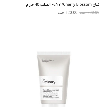
قناع FENYI/Cherry Blossom الصلب 40 جرام
820٫00 جنيه
620٫00 جنيه